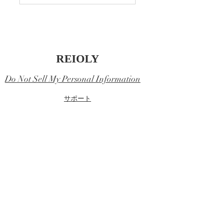
REIOLY
Do Not Sell My Personal Information
​サポート
​特定商取引に基づく表記
​配送について
​商品について
​利用規約
​ご注文方法について
​領収書の発行について