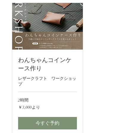
わんちゃんコインケ
ース作り
レザークラフト ワークショッ
プ
2時間
3,000
￥3,000より
円
よ
り
今すぐ予約