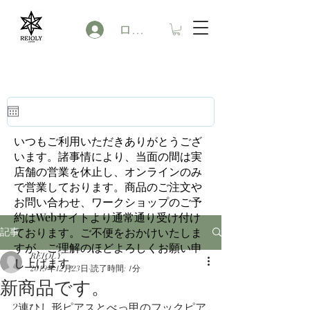
ログイン
いつもご利用いただきありがとうござ
います。諸事情により、当面の間は実
店舗の営業を休止し、オンラインのみ
で営業しております。商品のご注文や
お問い合わせ、ワークショップのご予
約はWebサイトより通常通り受け付け
ております。ご不便をおかけいたしま
記事
すが、ご理解のほどよろしくお願い申
REIOLY
し上げます。
2019年12月23日
読了時間: 1分
新商品です。
2連ひし形ピアスとべっ甲のフックピア