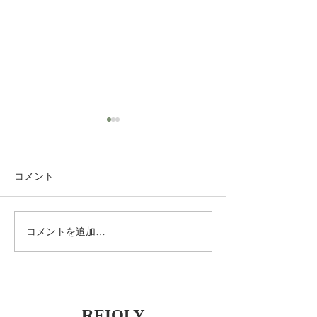
お知らせ
お知らせです。
工事しておりました電話回線
只今、電話回線を
コメント
は復旧しております。 大変ご
電話が使用出来な
迷惑おかけいたしました。 ４
ります。大変ご迷
月１０日から営業時間の変更
いたしますがお問
を致しました。 よろしくお願
メールにてお願い
コメントを追加…
い致します。
復旧の予定は３月
しております。
REIOLY