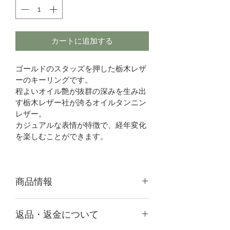
カートに追加する
ゴールドのスタッズを押した栃木レザ
ーのキーリングです。
程よいオイル艶が抜群の深みを生み出
す栃木レザー社が誇るオイルタンニン
レザー。
カジュアルな表情が特徴で、経年変化
を楽しむことができます。
商品情報
サイズ：約H13×W2.5×D1.5㎝
返品・返金について
重さ：約30ｇ
素材：牛革、真鍮