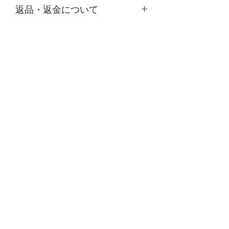
返品・返金について
素材：ロジウム
カラー：シルバー、ホワイト、ピンク
万が一、商品に汚損・破損など不具合
がございましたら、お手数ではござい
ますが商品到着後、1週間以内にご連
絡の上、送料着払いでお送りください
ませ。早急に代替え品をお送りさせて
いただきます。なお、欠品などにより
代替え不可能な場合は、返金にて対応
させていただきますことをご了承くだ
さいませ。
申し訳ございませんが、お客様のご都
合による返品は、承っておりませんの
REIOLY
でご了承くださいませ。
Do Not Sell My Personal Information
​サポート
​特定商取引に基づく表記