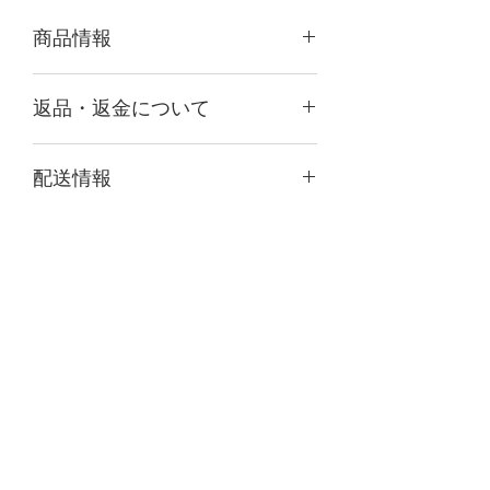
商品情報
サイズ：約幅17㎝・高さ6.5㎝・厚さ4
返品・返金について
㎝
素材：アメリカンレザー、ピッグスエ
万が一、商品に汚損・破損など不具合
ード
配送情報
がございましたら、お手数ではござい
カラー：ブラウン、ベージュ、ゴール
ますが商品到着後、1週間以内にご連
ド
ヤマト運輸宅急便にてお届けさせてい
絡の上、送料着払いでお送りください
ただきます。
ませ。早急に代替え品をお送りさせて
一度のお買い物で複数商品をご注文い
いただきます。なお、欠品などにより
ただきました場合には、同一梱包とさ
代替え不可能な場合は、返金にて対応
せていただきます。
させていただきますことをご了承くだ
REIOLY
さいませ。
申し訳ございませんが、お客様のご都
Do Not Sell My Personal Information
合による返品は、承っておりませんの
でご了承くださいませ。
​サポート
​特定商取引に基づく表記